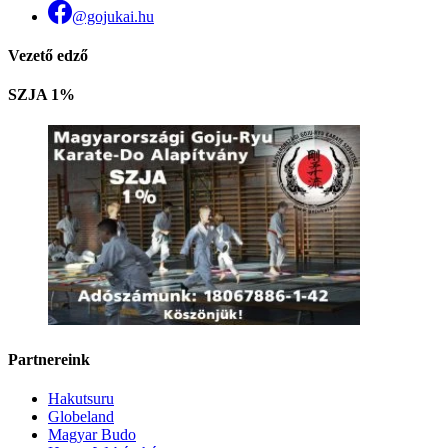
@gojukai.hu
Vezető edző
SZJA 1%
Partnereink
Hakutsuru
Globeland
Magyar Budo