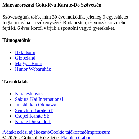
Magyarországi Goju-Ryu Karate-Do Szövetség
Szövetségünk több, mint 30 éve működik, jelenleg 9 egyesületet
foglal magába. Tevékenységét Budapesten, és vonzáskörzetében
fejti ki. 6 éves kortól várjuk a sportolni vágyó gyerekeket.
Támogatóink
Hakutsuru
Globeland
Magyar Budo
Hunor Webáruház
Társoldalak
Karatestílusok
Sakura-Kai International
Junshinkan Okinawa
Seinchin Karate SE
Csepel Karate SE
Karate Düsseldorf
Adatkezelési tájékoztató
Cookie tájékoztató
Impresszum
© 2026 - Gojukai
|
Készítette:
Flamich Gábor