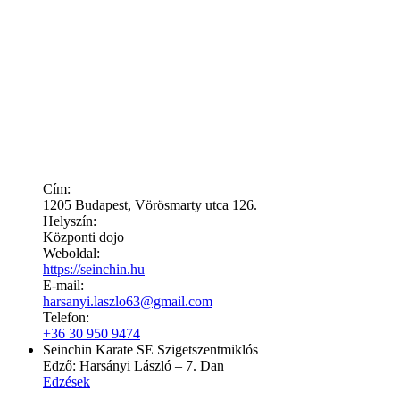
Cím:
1205 Budapest, Vörösmarty utca 126.
Helyszín:
Központi dojo
Weboldal:
https://seinchin.hu
E-mail:
harsanyi.laszlo63@gmail.com
Telefon:
+36 30 950 9474
Seinchin Karate SE Szigetszentmiklós
Edző:
Harsányi László – 7. Dan
Edzések