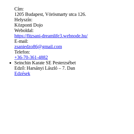
Cím:
1205 Budapest, Vörösmarty utca 126.
Helyszín:
Központi Dojo
Weboldal:
https://fitzsani-dreamlife3.webnode.hu/
E-mail:
zsaniedzo86@gmail.com
Telefon:
+36-70-361-4882
Seinchin Karate SE Pesterzsébet
Edző:
Harsányi László – 7. Dan
Edzések