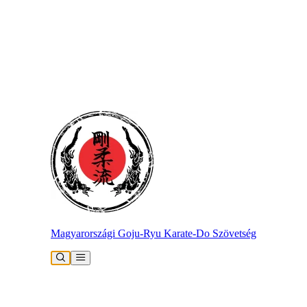
Magyarországi Goju-Ryu Karate-Do Szövetség