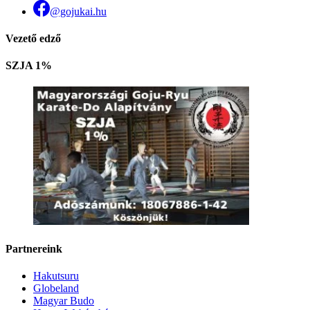
@gojukai.hu
Vezető edző
SZJA 1%
Partnereink
Hakutsuru
Globeland
Magyar Budo