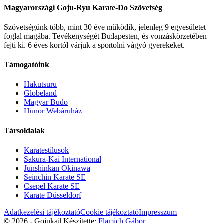
Magyarországi Goju-Ryu Karate-Do Szövetség
Szövetségünk több, mint 30 éve működik, jelenleg 9 egyesületet
foglal magába. Tevékenységét Budapesten, és vonzáskörzetében
fejti ki. 6 éves kortól várjuk a sportolni vágyó gyerekeket.
Támogatóink
Hakutsuru
Globeland
Magyar Budo
Hunor Webáruház
Társoldalak
Karatestílusok
Sakura-Kai International
Junshinkan Okinawa
Seinchin Karate SE
Csepel Karate SE
Karate Düsseldorf
Adatkezelési tájékoztató
Cookie tájékoztató
Impresszum
© 2026 - Gojukai
|
Készítette:
Flamich Gábor