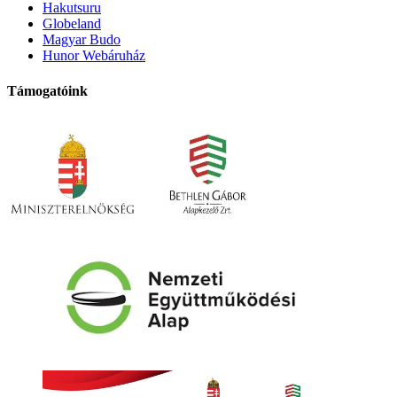
Hakutsuru
Globeland
Magyar Budo
Hunor Webáruház
Támogatóink