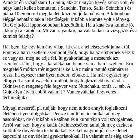
Amikor én vizsgáztam 1. danra, akkor nagyon kevés kihon volt, és
négy katát kellett bemutatni ( Sanchin, Tenso, Saifa, Seinchin ) és
utána 10 emberrel meg kellett küzdeni jó keményen. A kihonban
eléggé behatároltak a lehetőségek, inkább a kumite volt a lényeg.
Ott Goju-Kai Ippon-sobuban küzdöttünk. Ha a kata és a kumite jó,
akkor jó a karatéka. Mi van olyankor, ha valaki dan-ra vizsgázik és a
kumitét feladja?
Hát igen. Ez egy kemény világ. Itt csak a tehetségesek jutnak túl.
Fontos a harci szellem szempontjából, hogy ha az embernek vérzik
ez vagy az, még ne adja fel. Itt gyakorlatilag a mesterek azt
szeretnék látni, hogy a karatékában benne van a harci szellem. Erre
megfelelő módon tréningezni is kell. Az már a tanuló számára is
rossz, ha egyszer már ilyen módon elbukott. Ha már egyszer így
elfogyott a spiritusz, előfordulhat, hogy legközelebb is föladja.
Okinawa-n rengeteg féle fegyver van: Nunchaku, tonfa … stb. A
Goju-Ryu átvett ebből valamit ? Van egyáltalán fegyveres
technikájuk?
Miyagi mestertől pl. tudják, hogy nem tudott annyit foglalkozni
életében ilyen dolgokkal. Persze tanult bot technikákat, meg
hasonlókat, de ő inkább a katában és a kumitéban volt szorgalmas.
Arról van szó, hogy a katák értelmezésében tanulják meg ezeket a
különféle önvédelmi technikákat. Ezeket nagyon jól össze lehet
kapcsolni az önvédelmi gyakorlatokkal. Ha valamit már elég sokat