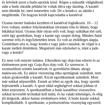
és felvételt nyert a budo-sportok közé. Régen a második világháború
után a budo iskolák például be voltak tiltva egy darabig. A karatét
nem tiltották be, mert ismeretlen volt. De a kendo-t, az aikido-t
megtiltották. Ön hogyan került kapcsolatba a karatéval
Oyama mester hatására kezdtem el karatéval foglalkozni. 10 – 12
éves voltam, amikor folyóiratokban olvastam róla és láttam, hogy
bikákkal küzd. Oyama ökle olyan erős volt, hogy sziklákat tört szét,
ezért úgy gondoltam, hogy a karate egy szuper dolog. Minden fiatal
szeretne erős és legyőzhetetlen lenni. Ez volt az elsődleges alapja.
Gondoltam arra is, hogy kendo-t vagy judo-t tanulok, de végül is a
karate mellett döntöttem. Megnézett más edzéseket is, mint a judo
vagy a kendo?
Ez nem volt ennyire tudatos. Elkezdtem egy dojo-ban edzeni és az
történetesen pont egy Goju-Ryu dojo volt. Ez szerencse. A
szomszédom szintén karatézott, és gyerekként láttam, ahogy
makiwara-zik. Ez akkor viszonylag ritka sportágnak számított, nem
sokan gyakorolták a karatét. Kicsit egzotikumnak számított. Most
már sokkal népszerűbb. Ennek az lehet az egyik oka, hogy sporttá
fejlesztették a karatét. A sport oldal segítségével sokkal jobban el
lehet terjeszteni. A sportkaratéban a budo karatéhoz viszonyítva
sokkal kevesebb technikát kell tudni, és ha valaki tehetséges, és elég
jól dolgozik, akkor hamar eredményes lehet. A budo karate sokkal
komplikáltabb. A sportkarate, a pontszisztéma viszonylag egyszerű.