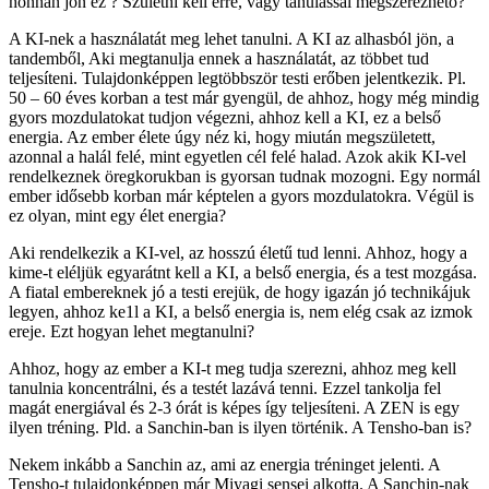
honnan jön ez ? Születni kell erre, vagy tanulással megszerezhető?
A KI-nek a használatát meg lehet tanulni. A KI az alhasból jön, a
tandemből, Aki megtanulja ennek a használatát, az többet tud
teljesíteni. Tulajdonképpen legtöbbször testi erőben jelentkezik. Pl.
50 – 60 éves korban a test már gyengül, de ahhoz, hogy még mindig
gyors mozdulatokat tudjon végezni, ahhoz kell a KI, ez a belső
energia. Az ember élete úgy néz ki, hogy miután megszületett,
azonnal a halál felé, mint egyetlen cél felé halad. Azok akik KI-vel
rendelkeznek öregkorukban is gyorsan tudnak mozogni. Egy normál
ember idősebb korban már képtelen a gyors mozdulatokra. Végül is
ez olyan, mint egy élet energia?
Aki rendelkezik a KI-vel, az hosszú életű tud lenni. Ahhoz, hogy a
kime-t eléljük egyarátnt kell a KI, a belső energia, és a test mozgása.
A fiatal embereknek jó a testi erejük, de hogy igazán jó technikájuk
legyen, ahhoz ke1l a KI, a belső energia is, nem elég csak az izmok
ereje. Ezt hogyan lehet megtanulni?
Ahhoz, hogy az ember a KI-t meg tudja szerezni, ahhoz meg kell
tanulnia koncentrálni, és a testét lazává tenni. Ezzel tankolja fel
magát energiával és 2-3 órát is képes így teljesíteni. A ZEN is egy
ilyen tréning. Pld. a Sanchin-ban is ilyen történik. A Tensho-ban is?
Nekem inkább a Sanchin az, ami az energia tréninget jelenti. A
Tensho-t tulajdonképpen már Miyagi sensei alkotta. A Sanchin-nak