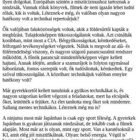
ilyen dolgokat. Európában szintén a miszticizmushoz tartoznak a
nindzsák, Vannak róluk könyvek, filmek de nem igazán lehet tudni
róluk, kik is voltak, Léteznek-e még, és valóban olyan nagyon
hatékony volt a technikai repertoárjuk?
Ők valójában faluközösségek voltak, akik a földesúrtól kapták a
megbízást. Tulajdonképpen titkosszolgálatok voltak. Azt csinálták
korábban, mint most a CIA. Bérgyilkosságokat, kémkedéseket,
felforgató tevékenységeket végeztek. Náluk is megvolt az alá- és
fölérendeltségi viszony, és nagyon szigorú parancsuralmi rendszer
működött. A főnök parancsát mindenféleképpen végre kellett
hajtani. Annak idején, amikor a szamurájok is folyton egymással
háborúztak, fontos szerepük volt, ők tudósítottak, kémkedtek. Egy
szóval titkosszolgálat. A közelharc technikájuk valóban ennyire
hatékony volt?
Már gyerekkortól kellett tanulniuk a gyilkos technikákat is, és
nagyon szigorúan kellett végezni a feladatokat, mert ha elcsípték
őket, leütötték a fejüket. Az élet tanította meg őket sok mindemre.
Sallang mentes technikákra. Léteznek még ma is?
A ninjutsu most már Japánban is csak egy sport féleség. A gyerekek
Japánban is gyakran játszanak nindzsásat, de inkább csak a filmek
alapján. Most már az is olyan, mint egy sport. Van a karatésoknál a
KI, amit elég jól misztifikálnak. Olyan: belső energia. Végül is’