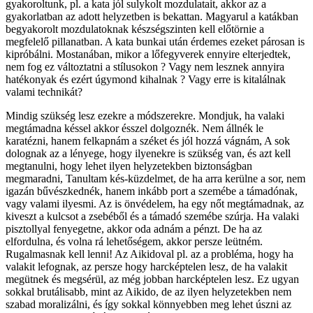
gyakoroltunk, pl. a kata jól sulykolt mozdulatait, akkor az a
gyakorlatban az adott helyzetben is bekattan. Magyarul a katákban
begyakorolt mozdulatoknak készségszinten kell előtörnie a
megfelelő pillanatban. A kata bunkai után érdemes ezeket párosan is
kipróbálni. Mostanában, mikor a lőfegyverek ennyire elterjedtek,
nem fog ez változtatni a stílusokon ? Vagy nem lesznek annyira
hatékonyak és ezért úgymond kihalnak ? Vagy erre is kitalálnak
valami technikát?
Mindig szükség lesz ezekre a módszerekre. Mondjuk, ha valaki
megtámadna késsel akkor ésszel dolgoznék. Nem állnék le
karatézni, hanem felkapnám a széket és jól hozzá vágnám, A sok
dolognak az a lényege, hogy ilyenekre is szükség van, és azt kell
megtanulni, hogy lehet ilyen helyzetekben biztonságban
megmaradni, Tanultam kés-küzdelmet, de ha arra kerülne a sor, nem
igazán bűvészkednék, hanem inkább port a szemébe a támadónak,
vagy valami ilyesmi. Az is önvédelem, ha egy nőt megtámadnak, az
kiveszt a kulcsot a zsebéből és a támadó szemébe szúrja. Ha valaki
pisztollyal fenyegetne, akkor oda adnám a pénzt. De ha az
elfordulna, és volna rá lehetőségem, akkor persze leütném.
Rugalmasnak kell lenni! Az Aikidoval pl. az a probléma, hogy ha
valakit lefognak, az persze hogy harcképtelen lesz, de ha valakit
megütnek és megsérül, az még jobban harcképtelen lesz. Ez ugyan
sokkal brutálisabb, mint az Aikido, de az ilyen helyzetekben nem
szabad moralizálni, és így sokkal könnyebben meg lehet úszni az