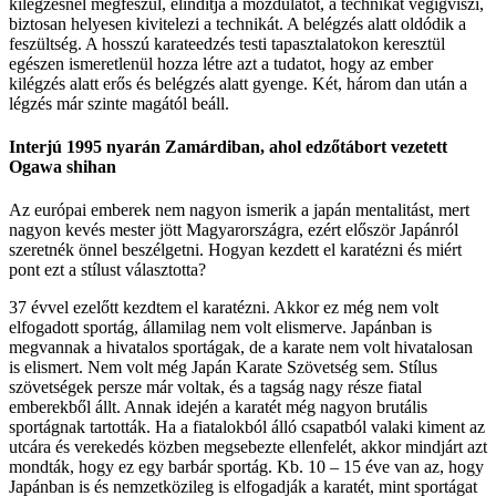
kilégzésnél megfeszül, elindítja a mozdulatot, a technikát végigviszi,
biztosan helyesen kivitelezi a technikát. A belégzés alatt oldódik a
feszültség. A hosszú karateedzés testi tapasztalatokon keresztül
egészen ismeretlenül hozza létre azt a tudatot, hogy az ember
kilégzés alatt erős és belégzés alatt gyenge. Két, három dan után a
légzés már szinte magától beáll.
Interjú 1995 nyarán Zamárdiban, ahol edzőtábort vezetett
Ogawa shihan
Az európai emberek nem nagyon ismerik a japán mentalitást, mert
nagyon kevés mester jött Magyarországra, ezért először Japánról
szeretnék önnel beszélgetni. Hogyan kezdett el karatézni és miért
pont ezt a stílust választotta?
37 évvel ezelőtt kezdtem el karatézni. Akkor ez még nem volt
elfogadott sportág, államilag nem volt elismerve. Japánban is
megvannak a hivatalos sportágak, de a karate nem volt hivatalosan
is elismert. Nem volt még Japán Karate Szövetség sem. Stílus
szövetségek persze már voltak, és a tagság nagy része fiatal
emberekből állt. Annak idején a karatét még nagyon brutális
sportágnak tartották. Ha a fiatalokból álló csapatból valaki kiment az
utcára és verekedés közben megsebezte ellenfelét, akkor mindjárt azt
mondták, hogy ez egy barbár sportág. Kb. 10 – 15 éve van az, hogy
Japánban is és nemzetközileg is elfogadják a karatét, mint sportágat