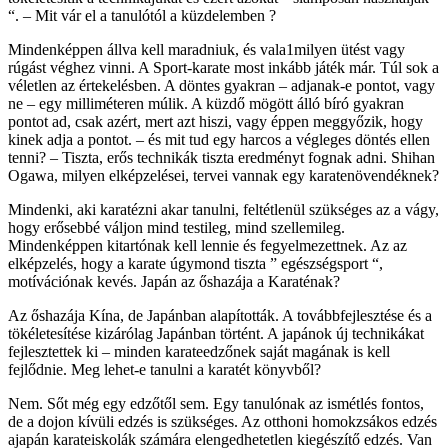
“. – Mit vár el a tanulótól a küzdelemben ?
Mindenképpen állva kell maradniuk, és vala1milyen ütést vagy
rúgást véghez vinni. A Sport-karate most inkább játék már. Túl sok a
véletlen az értekelésben. A döntes gyakran – adjanak-e pontot, vagy
ne – egy milliméteren múlik. A küzdő mögött álló bíró gyakran
pontot ad, csak azért, mert azt hiszi, vagy éppen meggyőzik, hogy
kinek adja a pontot. – és mit tud egy harcos a végleges döntés ellen
tenni? – Tiszta, erős technikák tiszta eredményt fognak adni. Shihan
Ogawa, milyen elképzelései, tervei vannak egy karatenövendéknek?
Mindenki, aki karatézni akar tanulni, feltétlenül szükséges az a vágy,
hogy erősebbé váljon mind testileg, mind szellemileg.
Mindenképpen kitartónak kell lennie és fegyelmezettnek. Az az
elképzelés, hogy a karate úgymond tiszta ” egészségsport “,
motívációnak kevés. Japán az őshazája a Karaténak?
Az őshazája Kína, de Japánban alapították. A továbbfejlesztése és a
tökéletesítése kizárólag Japánban történt. A japánok új technikákat
fejlesztettek ki – minden karateedzőnek saját magának is kell
fejlődnie. Meg lehet-e tanulni a karatét könyvből?
Nem. Sőt még egy edzőtől sem. Egy tanulónak az ismétlés fontos,
de a dojon kívüli edzés is szükséges. Az otthoni homokzsákos edzés
ajapán karateiskolák számára elengedhetetlen kiegészítő edzés. Van