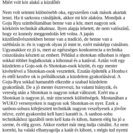
Miért volt kör alakú a küzdőtér
Nem volt seimmi különösebb oka, egyszerűen csak mások akartak
lenni. Ha ti sarkosra csináljátok, akkor mi kör alakúra. Mondjuk a
Goju Ryu szimbólumában benne van a kör, mert nagyon sok
körkörös technikát alkalmaz. Ilyen alapja lehetett, de nem valószínű,
hogy ez komoly meggondolás lett volna. A japán
küzdőművészetekben benne van a tradíció, de benne van a
széthúzás is: én is vagyok olyan jó mint te, ezért másképp csinálom.
Ugyanakkor ez jó is, mert az egészséges konkurencia a technika
csiszolására készteti az embert. Például a shotokan stílusban is régen
sokkal többet foglalkoztak a kihonnal és a katával. Aztán volt egy
küzdelem a Goju-sok és Shotokan-osok között, és egy mester
kivételével a Shotokan-osok vesztettek. Ezután építették a Honbu-t
és ettől kezdve ok is próbálkoztak a küzdelem gyakorlásával. A
Goju-Ryu sokkal hamarabb elkezdte a szabad küzdelem
gyakorlását. De a jó mester észreveszi, ha valami hiányzik, és
vereség után a Shotokan is nagyon sokat változott. Ezért ma a
Shotokan is nagyon jó, már nincsenek különbségek. Mostanában a
WUKO versenyeken is nagyon sok Shotokan-os nyer. Ezek a
sanbon-sobura kifejlesztett technikák nagyon veszélyesek a jövőre
nézve, ezért gyakorolni kell harci karatét is. A sanbon-sobu
technikákhoz igazából nem kell kata és kihon, hanem elég ha jó a
szeme, és elég gyors. Akkor ezeket már meg tudja csinálni. Az nem
korrekt, ha valaki elhanyagolja a katát és kihont, s mégis tud nyemi