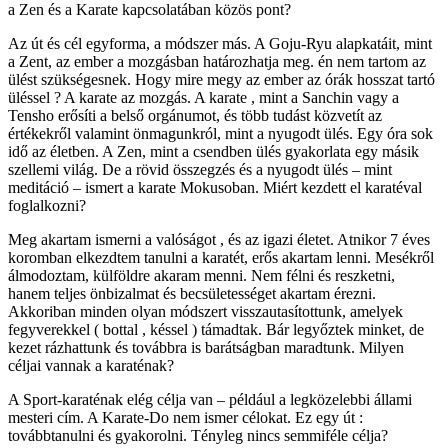
a Zen és a Karate kapcsolatában közös pont?
Az út és cél egyforma, a módszer más. A Goju-Ryu alapkatáit, mint
a Zent, az ember a mozgásban határozhatja meg. én nem tartom az
ülést szükségesnek. Hogy mire megy az ember az órák hosszat tartó
üléssel ? A karate az mozgás. A karate , mint a Sanchin vagy a
Tensho erősíti a belső orgánumot, és több tudást közvetít az
értékekről valamint önmagunkról, mint a nyugodt ülés. Egy óra sok
idő az életben. A Zen, mint a csendben ülés gyakorlata egy másik
szellemi világ. De a rövid összegzés és a nyugodt ülés – mint
meditáció – ismert a karate Mokusoban. Miért kezdett el karatéval
foglalkozni?
Meg akartam ismerni a valóságot , és az igazi életet. Atnikor 7 éves
koromban elkezdtem tanulni a karatét, erős akartam lenni. Mesékről
álmodoztam, külföldre akaram menni. Nem félni és reszketni,
hanem teljes önbizalmat és becsületességet akartam érezni.
Akkoriban minden olyan módszert visszautasítottunk, amelyek
fegyverekkel ( bottal , késsel ) támadtak. Bár legyőztek minket, de
kezet rázhattunk és továbbra is barátságban maradtunk. Milyen
céljai vannak a karaténak?
A Sport-karaténak elég célja van – például a legközelebbi állami
mesteri cím. A Karate-Do nem ismer célokat. Ez egy út :
továbbtanulni és gyakorolni. Tényleg nincs semmiféle célja?