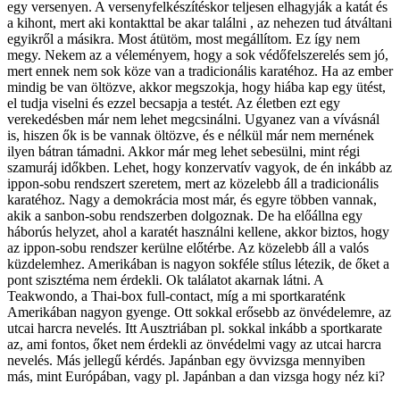
egy versenyen. A versenyfelkészítéskor teljesen elhagyják a katát és
a kihont, mert aki kontakttal be akar találni , az nehezen tud átváltani
egyikről a másikra. Most átütöm, most megállítom. Ez így nem
megy. Nekem az a véleményem, hogy a sok védőfelszerelés sem jó,
mert ennek nem sok köze van a tradicionális karatéhoz. Ha az ember
mindig be van öltözve, akkor megszokja, hogy hiába kap egy ütést,
el tudja viselni és ezzel becsapja a testét. Az életben ezt egy
verekedésben már nem lehet megcsinálni. Ugyanez van a vívásnál
is, hiszen ők is be vannak öltözve, és e nélkül már nem mernének
ilyen bátran támadni. Akkor már meg lehet sebesülni, mint régi
szamuráj időkben. Lehet, hogy konzervatív vagyok, de én inkább az
ippon-sobu rendszert szeretem, mert az közelebb áll a tradicionális
karatéhoz. Nagy a demokrácia most már, és egyre többen vannak,
akik a sanbon-sobu rendszerben dolgoznak. De ha előállna egy
háborús helyzet, ahol a karatét használni kellene, akkor biztos, hogy
az ippon-sobu rendszer kerülne előtérbe. Az közelebb áll a valós
küzdelemhez. Amerikában is nagyon sokféle stílus létezik, de őket a
pont szisztéma nem érdekli. Ok találatot akarnak látni. A
Teakwondo, a Thai-box full-contact, míg a mi sportkaraténk
Amerikában nagyon gyenge. Ott sokkal erősebb az önvédelemre, az
utcai harcra nevelés. Itt Ausztriában pl. sokkal inkább a sportkarate
az, ami fontos, őket nem érdekli az önvédelmi vagy az utcai harcra
nevelés. Más jellegű kérdés. Japánban egy övvizsga mennyiben
más, mint Európában, vagy pl. Japánban a dan vizsga hogy néz ki?