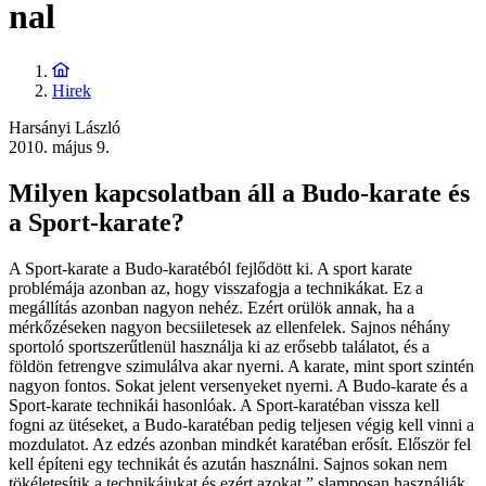
nal
Hirek
Harsányi László
2010. május 9.
Milyen kapcsolatban áll a Budo-karate és
a Sport-karate?
A Sport-karate a Budo-karatéból fejlődött ki. A sport karate
problémája azonban az, hogy visszafogja a technikákat. Ez a
megállítás azonban nagyon nehéz. Ezért orülök annak, ha a
mérkőzéseken nagyon becsiiletesek az ellenfelek. Sajnos néhány
sportoló sportszerűtlenül használja ki az erősebb találatot, és a
földön fetrengve szimulálva akar nyerni. A karate, mint sport szintén
nagyon fontos. Sokat jelent versenyeket nyerni. A Budo-karate és a
Sport-karate technikái hasonlóak. A Sport-karatéban vissza kell
fogni az ütéseket, a Budo-karatéban pedig teljesen végig kell vinni a
mozdulatot. Az edzés azonban mindkét karatéban erősít. Először fel
kell építeni egy technikát és azután használni. Sajnos sokan nem
tökéletesítik a technikájukat és ezért azokat ” slamposan használják