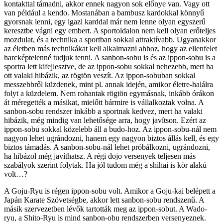
kontakttal támadni, akkor ennek nagyon sok előnye van. Vagy ott
van például a kendo. Mostanában a bambusz kardokkal könnyű
gyorsnak lenni, egy igazi karddal már nem lenne olyan egyszerű
keresztbe vágni egy embert. A sportoldalon nem kell olyan erőteljes
mozdulat, és a technika a sportban sokkal attraktívabb. Ugyanakkor
az életben más technikákat kell alkalmazni ahhoz, hogy az ellenfelet
harcképtelenné tudjuk tenni. A sanbon-sobu is és az ippon-sobu is a
sportra lett kifejlesztve, de az ippon-sobu sokkal nehezebb, mert ha
ott valaki hibázik, az rögtön veszít. Az ippon-sobuban sokkal
messzebbről küzdenek, mint pl. annak idején, amikor életre-halálra
folyt a küzdelem. Nem rohantak rögtön egymásnak, inkább órákon
át méregették a másikat, mielőtt bármire is vállalkoztak volna. A
sanbon-sobu rendszer inkább a sportnak kedvez, mert ha valaki
hibázik, még mindig van lehetősége arra, hogy javítson. Ezért az
ippon-sobu sokkal közelebb áll a budo-hoz. Az ippon-sobu-nál nem
nagyon lehet ugrándozni, hanem egy nagyon biztos állás kell, és egy
biztos támadás. A sanbon-sobu-nál lehet próbálkozni, ugrándozni,
ha hibázol még javíthatsz. A régi dojo versenyek teljesen más
szabályok szerint folytak. Ha jól tudom még a shihai is kör alakú
volt…?
A Goju-Ryu is régen ippon-sobu volt. Amikor a Goju-kai belépett a
Japán Karate Szövetségbe, akkor lett sanbon-sobu rendszenű. A
másik szervezetben lévők tartották meg az ippon-sobut. A Wado-
ryu, a Shito-Ryu is mind sanbon-obu rendszerben versenyeznek.