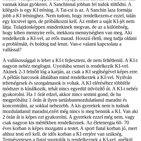
vannak kínai gyökerei. A Sanchinnal jobban fel tudok töltődni. A
kilégzés is egy KI tréning. A Tai-csi is az. A Sanchin laza formája
jobb a KI tréninghez. Nem tudom, hogy rendelkezem-e ezzel, talán
egy kicsivel igen, de próbálkozni kell. Az ember a saját KI-jét nem
látja. Tulajdonképpen mindenkinek megvan, de az a különbség,
hogy kiben mennyire erős, mekkora mennyiségben van meg. Aki
rendelkezik a KI-vel, az erős marad. Hosszú életű, meg tudja oldani
a problémáit, és boldog tud lenni. Van-e valami kapcsolata a
vallással?
A vallásossággal is lehet a KI-t fejleszteni, de nem feltétlenül. A KI-t
nagyon nehéz megfogni. Uyeshiba sensei is rendelkezik KI-vel.
Akinek 2-3 felnőtt lóg a karján, az csak a KI segítségével képes erre.
A példás harcosok általában mind rendelkeztek a KI-vel. Nyilván
tehetségesek és szorgalmasok is voltak. A KI eléréséhez többféle
módszer is kínálkozik, tehát nincs egyedül üdvözítő út. A KI-t nehéz
gyakorolni. Ha 1 órát edzel, akkor nincs semmi gond, de ha
megpróbálsz 1 órán át ilyen tartásbanmozdulatlanul maradni és
koncentrálni, az sokkal nehezebb. A kis gyerekek nem is tudnak
mozdulatlanul maradni,ezért még nincs is meg bennük a KI. Van aki
2 órán át is képes ezt gyakorolni. A gyerekek ezzel még nem, vagy
csak nagyon kis mértékben rendelkeznek. Az életenergia 60- 70
éves korban is képes mozgatni a testet. A sport fiatal korban jó, mert
ahhoz testi erő kell, de idős korban a KI erejére van szükség.
Természetesen a fiatal sportolók is rendelkeznek a KI-vel, anélkül