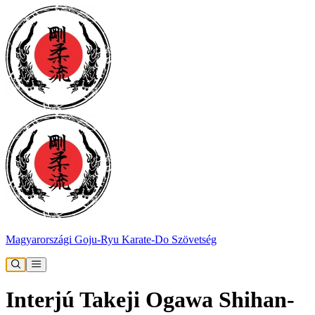
Magyarországi Goju-Ryu Karate-Do Szövetség
Interjú Takeji Ogawa Shihan-