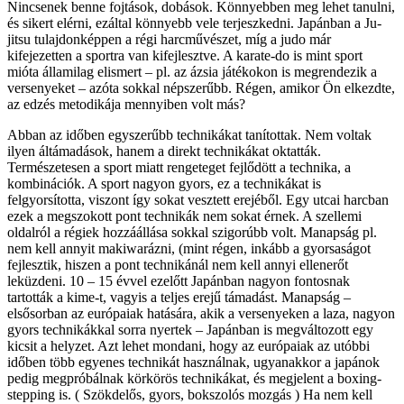
Nincsenek benne fojtások, dobások. Könnyebben meg lehet tanulni,
és sikert elérni, ezáltal könnyebb vele terjeszkedni. Japánban a Ju-
jitsu tulajdonképpen a régi harcművészet, míg a judo már
kifejezetten a sportra van kifejlesztve. A karate-do is mint sport
mióta államilag elismert – pl. az ázsia játékokon is megrendezik a
versenyeket – azóta sokkal népszerűbb. Régen, amikor Ön elkezdte,
az edzés metodikája mennyiben volt más?
Abban az időben egyszerűbb technikákat tanítottak. Nem voltak
ilyen áltámadások, hanem a direkt technikákat oktatták.
Természetesen a sport miatt rengeteget fejlődött a technika, a
kombinációk. A sport nagyon gyors, ez a technikákat is
felgyorsította, viszont így sokat vesztett erejéből. Egy utcai harcban
ezek a megszokott pont technikák nem sokat érnek. A szellemi
oldalról a régiek hozzáállása sokkal szigorúbb volt. Manapság pl.
nem kell annyit makiwarázni, (mint régen, inkább a gyorsaságot
fejlesztik, hiszen a pont technikánál nem kell annyi ellenerőt
leküzdeni. 10 – 15 évvel ezelőtt Japánban nagyon fontosnak
tartották a kime-t, vagyis a teljes erejű támadást. Manapság –
elsősorban az európaiak hatására, akik a versenyeken a laza, nagyon
gyors technikákkal sorra nyertek – Japánban is megváltozott egy
kicsit a helyzet. Azt lehet mondani, hogy az európaiak az utóbbi
időben több egyenes technikát használnak, ugyanakkor a japánok
pedig megpróbálnak körkörös technikákat, és megjelent a boxing-
stepping is. ( Szökdelős, gyors, bokszolós mozgás ) Ha nem kell