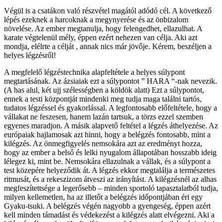
Végül is a csatákon való részvétel magától adódó cél. A következő
lépés ezeknek a harcoknak a megynyerése és az önbizalom
növelése. Az ember megtanulja, hogy felengedhet, ellazulhat. A
karate végtelenül mély, éppen ezért nehezen van célja. Aki azt
mondja, elélrte a célját , annak nics már jövője. Kérem, beszéljen a
helyes légzésről!
A megfelelő légzéstechnika alapfeltétele a helyes súlypont
megtartásának. Az ázsiaiak ezt a súlypontot ” HARA “-nak nevezik.
(A has alul, két ujj szélességben a köldök alatt) Ezt a súlypontot,
ennek a testi központját mindenki meg tudja maga találni tartós,
tudatos légzéssel és gyakorlással. A legfontosabb előfeltétele, hogy a
vállakat ne feszesen, hanem lazán tartsuk, a törzs ezzel szemben
egyenes maradjon. A másik alapvető feltétel a légzés áthelyezése. Az
európaiak hajlamosak azt hinni, hogy a belégzés fontosabb, mint a
kilégzés. Az önmegfigyelés nemsokára azt az eredményt hozza,
hogy az ember a belső és lelki nyugalom állapotában hosszabb ideig
lélegez ki, mint be. Nemsokára ellazulnak a vállak, és a súlypont a
test közepére helyeződik át. A légzés ekkor megtalálja a természetes
ritmusát, és a rekeszizom átveszi az irányítást. A kilégzésnél az alhas
megfeszítettsége a legerősebb – minden sportoló tapasztalatból tudja,
milyen kellemetlen, ha az illetőt a belégzés időpontjában éri egy
Gyaku-tsuki. A belégzés végén nagyobb a gyengeség, éppen azért
kell minden támadást és védekezést a kilégzés alatt elvégezni. Aki a