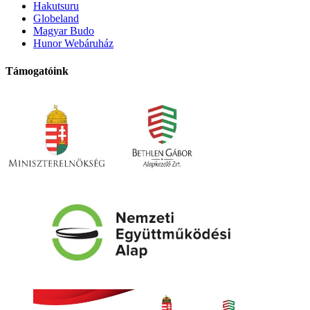
Hakutsuru
Globeland
Magyar Budo
Hunor Webáruház
Támogatóink