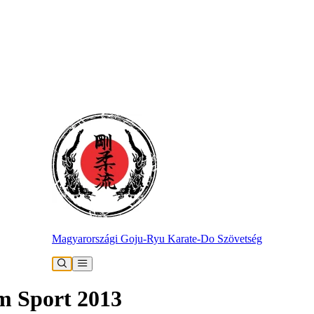
Magyarországi Goju-Ryu Karate-Do Szövetség
m Sport 2013