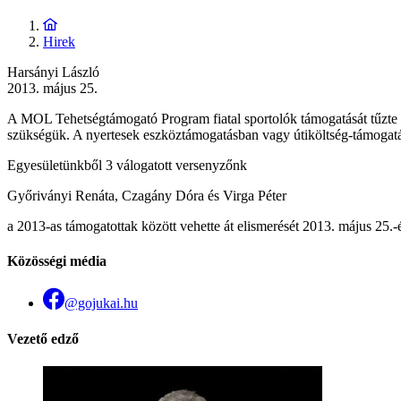
Hirek
Harsányi László
2013. május 25.
A MOL Tehetségtámogató Program fiatal sportolók támogatását tűzte 
szükségük. A nyertesek eszköztámogatásban vagy útiköltség-támogatá
Egyesületünkből 3 válogatott versenyzőnk
Győriványi Renáta, Czagány Dóra és Virga Péter
a 2013-as támogatottak között vehette át elismerését 2013. május 25
Közösségi média
@gojukai.hu
Vezető edző