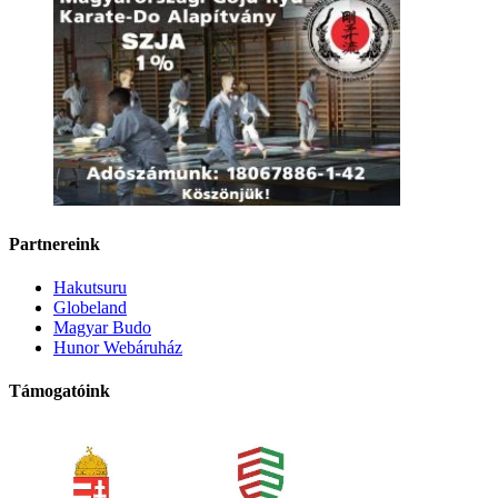
Partnereink
Hakutsuru
Globeland
Magyar Budo
Hunor Webáruház
Támogatóink