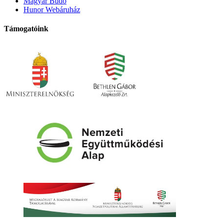
Magyar Budo
Hunor Webáruház
Támogatóink