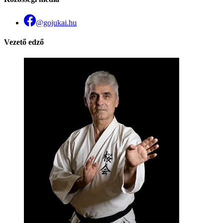
@gojukai.hu
Vezető edző